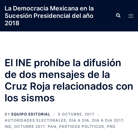
Saltar
La Democracia Mexicana en la
al
Sucesión Presidencial del año
Search
Tog
contenido
2018
men
El INE prohíbe la difusión
de dos mensajes de la
Cruz Roja relacionados con
los sismos
BY
EQUIPO EDITORIAL
5 OCTUBRE, 2017
AUTORIDADES ELECTORALES
,
DÍA A DÍA
,
DIA A DIA 2017
,
INE
,
OCTUBRE 2017
,
PAN
,
PARTIDOS POLÍTICOS
,
PRD