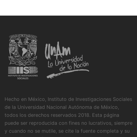
Hecho en México, Instituto de Investigaciones Sociales
de la Universidad Nacional Autónoma de México,
todos los derechos reservados 2018. Esta página
puede ser reproducida con fines no lucrativos, siempre
y cuando no se mutile, se cite la fuente completa y su