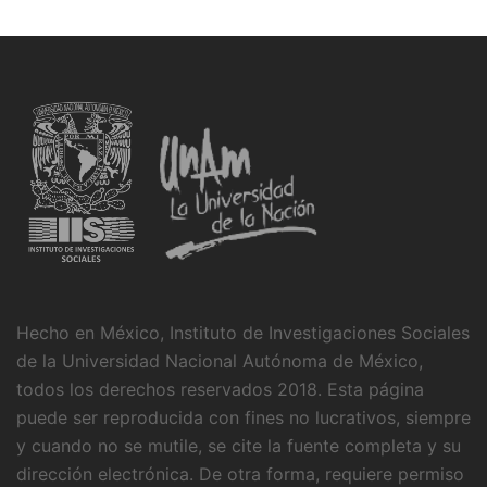
Hecho en México, Instituto de Investigaciones Sociales
de la Universidad Nacional Autónoma de México,
todos los derechos reservados 2018. Esta página
puede ser reproducida con fines no lucrativos, siempre
y cuando no se mutile, se cite la fuente completa y su
dirección electrónica. De otra forma, requiere permiso