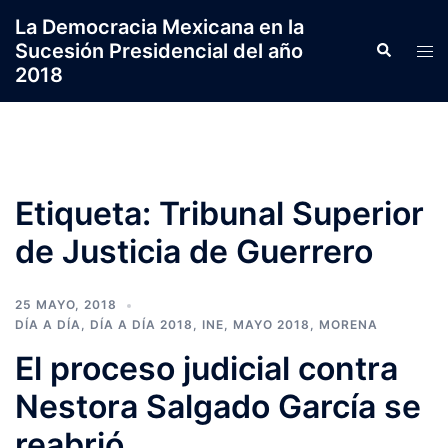
Saltar
La Democracia Mexicana en la
al
Sucesión Presidencial del año
Search
Tog
contenido
2018
men
Etiqueta:
Tribunal Superior
de Justicia de Guerrero
25 MAYO, 2018
DÍA A DÍA
,
DÍA A DÍA 2018
,
INE
,
MAYO 2018
,
MORENA
El proceso judicial contra
Nestora Salgado García se
reabrió