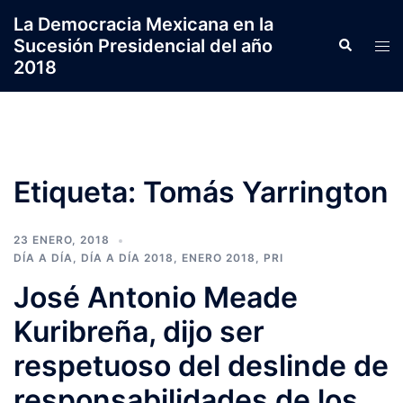
Saltar
La Democracia Mexicana en la
al
Sucesión Presidencial del año
Search
Tog
contenido
2018
men
Etiqueta:
Tomás Yarrington
23 ENERO, 2018
DÍA A DÍA
,
DÍA A DÍA 2018
,
ENERO 2018
,
PRI
José Antonio Meade
Kuribreña, dijo ser
respetuoso del deslinde de
responsabilidades de los