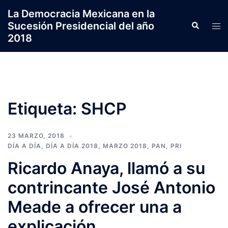
Saltar
La Democracia Mexicana en la
al
Sucesión Presidencial del año
Search
Tog
contenido
2018
men
Etiqueta:
SHCP
23 MARZO, 2018
DÍA A DÍA
,
DÍA A DÍA 2018
,
MARZO 2018
,
PAN
,
PRI
Ricardo Anaya, llamó a su
contrincante José Antonio
Meade a ofrecer una a
explicación