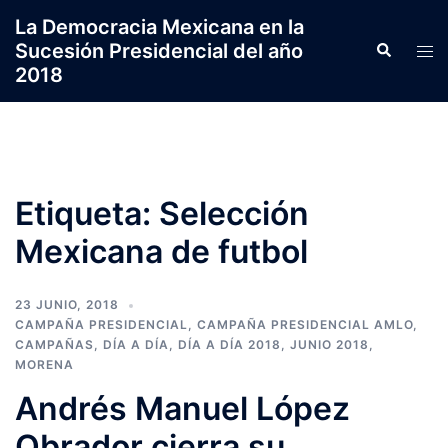
Saltar
La Democracia Mexicana en la
al
Sucesión Presidencial del año
Search
Tog
contenido
2018
men
Etiqueta:
Selección
Mexicana de futbol
23 JUNIO, 2018
CAMPAÑA PRESIDENCIAL
,
CAMPAÑA PRESIDENCIAL AMLO
,
CAMPAÑAS
,
DÍA A DÍA
,
DÍA A DÍA 2018
,
JUNIO 2018
,
MORENA
Andrés Manuel López
Obrador cierra su