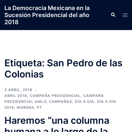
Saltar
La Democracia Mexicana en la
al
Sucesión Presidencial del año
Search
Tog
contenido
2018
men
Etiqueta:
San Pedro de las
Colonias
3 ABRIL, 2018
ABRIL 2018
,
CAMPAÑA PRESIDENCIAL
,
CAMPAÑA
PRESIDENCIAL AMLO
,
CAMPAÑAS
,
DÍA A DÍA
,
DÍA A DÍA
2018
,
MORENA
,
PT
Haremos “una columna
humana a lo largo de la