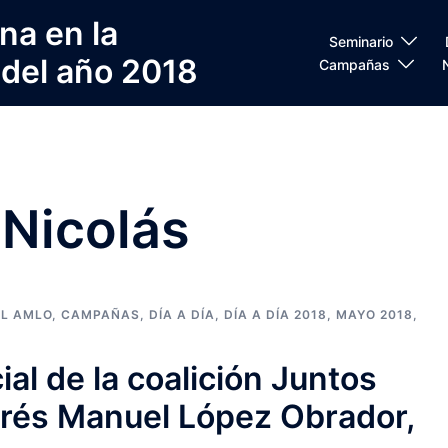
na en la
Seminario
 del año 2018
Campañas
 Nicolás
AL AMLO
,
CAMPAÑAS
,
DÍA A DÍA
,
DÍA A DÍA 2018
,
MAYO 2018
,
ial de la coalición Juntos
drés Manuel López Obrador,