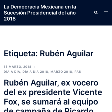
Saltar
La Democracia Mexicana en la
al
Sucesión Presidencial del año
Search
Tog
contenido
2018
men
Etiqueta:
Rubén Aguilar
15 MARZO, 2018
DÍA A DÍA
,
DÍA A DÍA 2018
,
MARZO 2018
,
PAN
Rubén Aguilar, ex vocero
del ex presidente Vicente
Fox, se sumará al equipo
de campaña de Ricardo