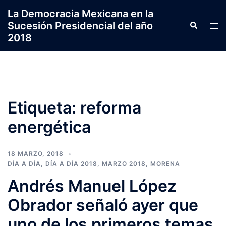
Saltar
La Democracia Mexicana en la
al
Sucesión Presidencial del año
Search
Tog
contenido
2018
men
Etiqueta:
reforma
energética
18 MARZO, 2018
DÍA A DÍA
,
DÍA A DÍA 2018
,
MARZO 2018
,
MORENA
Andrés Manuel López
Obrador señaló ayer que
uno de los primeros temas