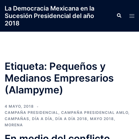
Saltar
La Democracia Mexicana en la
al
Sucesión Presidencial del año
Search
Tog
contenido
2018
men
Etiqueta:
Pequeños y
Medianos Empresarios
(Alampyme)
4 MAYO, 2018
CAMPAÑA PRESIDENCIAL
,
CAMPAÑA PRESIDENCIAL AMLO
,
CAMPAÑAS
,
DÍA A DÍA
,
DÍA A DÍA 2018
,
MAYO 2018
,
MORENA
En medio del conflicto