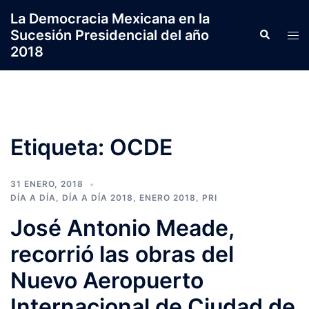
Saltar
La Democracia Mexicana en la
al
Sucesión Presidencial del año
Search
Tog
contenido
2018
men
Etiqueta:
OCDE
31 ENERO, 2018
DÍA A DÍA
,
DÍA A DÍA 2018
,
ENERO 2018
,
PRI
José Antonio Meade,
recorrió las obras del
Nuevo Aeropuerto
Internacional de Ciudad de