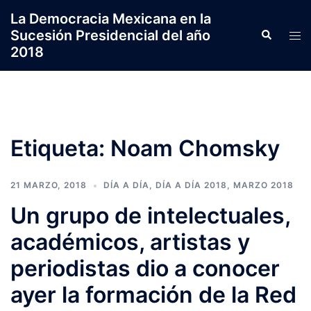
Saltar
La Democracia Mexicana en la
al
Sucesión Presidencial del año
Search
Tog
contenido
2018
men
Etiqueta:
Noam Chomsky
21 MARZO, 2018
DÍA A DÍA
,
DÍA A DÍA 2018
,
MARZO 2018
Un grupo de intelectuales,
académicos, artistas y
periodistas dio a conocer
ayer la formación de la Red