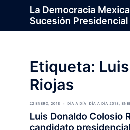
Saltar
La Democracia Mexica
al
Sucesión Presidencial
contenido
Etiqueta:
Luis
Riojas
22 ENERO, 2018
DÍA A DÍA
,
DÍA A DÍA 2018
,
ENE
Luis Donaldo Colosio Ri
candidato presidencia