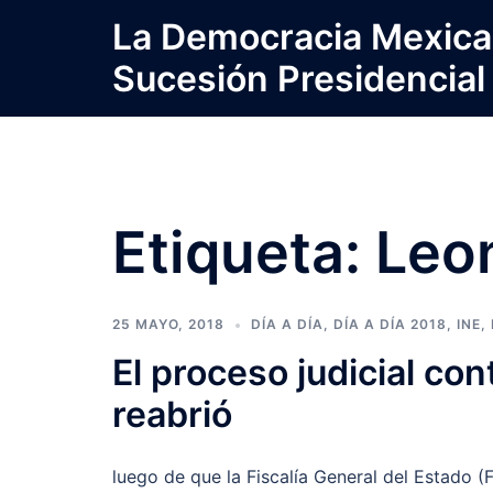
Saltar
La Democracia Mexica
al
Sucesión Presidencial
contenido
Etiqueta:
Leon
25 MAYO, 2018
DÍA A DÍA
,
DÍA A DÍA 2018
,
INE
,
El proceso judicial co
reabrió
luego de que la Fiscalía General del Estado (