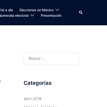
Día a día
Elecciones en México
Search
Numeralia electoral
Presentación
Buscar:
e
Categorías
abril 2018
o