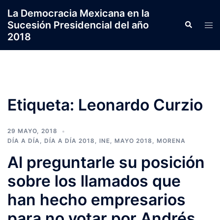
Saltar
La Democracia Mexicana en la
al
Sucesión Presidencial del año
Search
Tog
contenido
2018
men
Etiqueta:
Leonardo Curzio
29 MAYO, 2018
DÍA A DÍA
,
DÍA A DÍA 2018
,
INE
,
MAYO 2018
,
MORENA
Al preguntarle su posición
sobre los llamados que
han hecho empresarios
para no votar por Andrés