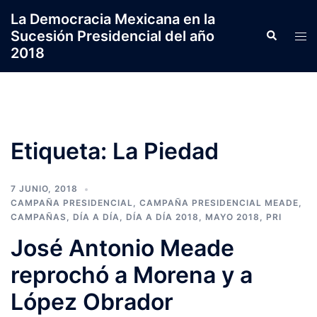
Saltar
La Democracia Mexicana en la
al
Sucesión Presidencial del año
Search
Tog
contenido
2018
men
Etiqueta:
La Piedad
7 JUNIO, 2018
CAMPAÑA PRESIDENCIAL
,
CAMPAÑA PRESIDENCIAL MEADE
,
CAMPAÑAS
,
DÍA A DÍA
,
DÍA A DÍA 2018
,
MAYO 2018
,
PRI
José Antonio Meade
reprochó a Morena y a
López Obrador