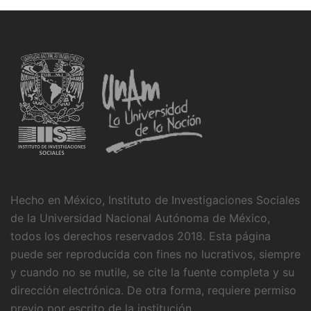
Hecho en México, Instituto de Investigaciones Sociales
de la Universidad Nacional Autónoma de México,
todos los derechos reservados 2018. Esta página
puede ser reproducida con fines no lucrativos, siempre
y cuando no se mutile, se cite la fuente completa y su
dirección electrónica. De otra forma, requiere permiso
previo por escrito de la institución.