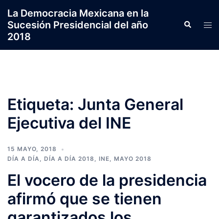
Saltar
La Democracia Mexicana en la
al
Sucesión Presidencial del año
Search
Tog
contenido
2018
men
Etiqueta:
Junta General
Ejecutiva del INE
15 MAYO, 2018
DÍA A DÍA
,
DÍA A DÍA 2018
,
INE
,
MAYO 2018
El vocero de la presidencia
afirmó que se tienen
garantizados los