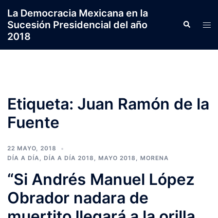
Saltar
La Democracia Mexicana en la
al
Sucesión Presidencial del año
Search
Tog
contenido
2018
men
Etiqueta:
Juan Ramón de la
Fuente
22 MAYO, 2018
DÍA A DÍA
,
DÍA A DÍA 2018
,
MAYO 2018
,
MORENA
“Si Andrés Manuel López
Obrador nadara de
muertito llegará a la orilla