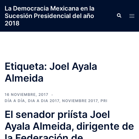
Saltar
La Democracia Mexicana en la
al
Sucesión Presidencial del año
Search
Tog
contenido
2018
men
Etiqueta:
Joel Ayala
Almeida
16 NOVIEMBRE, 2017
DÍA A DÍA
,
DIA A DIA 2017
,
NOVIEMBRE 2017
,
PRI
El senador priísta Joel
Ayala Almeida, dirigente de
la Federación de