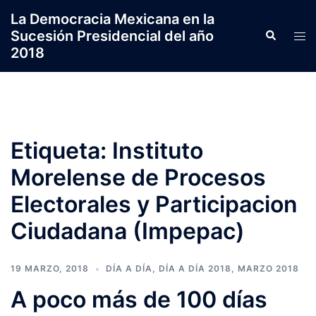
Saltar
La Democracia Mexicana en la
al
Sucesión Presidencial del año
Search
Tog
contenido
2018
men
Etiqueta:
Instituto
Morelense de Procesos
Electorales y Participacion
Ciudadana (Impepac)
19 MARZO, 2018
DÍA A DÍA
,
DÍA A DÍA 2018
,
MARZO 2018
A poco más de 100 días