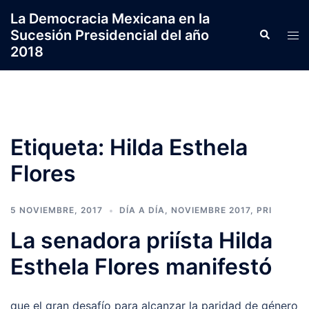
Saltar
La Democracia Mexicana en la
al
Sucesión Presidencial del año
Search
Tog
contenido
2018
men
Etiqueta:
Hilda Esthela
Flores
5 NOVIEMBRE, 2017
DÍA A DÍA
,
NOVIEMBRE 2017
,
PRI
La senadora priísta Hilda
Esthela Flores manifestó
que el gran desafío para alcanzar la paridad de género