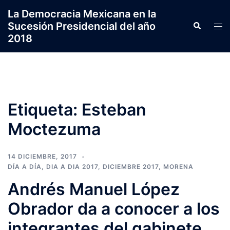
Saltar
La Democracia Mexicana en la
al
Sucesión Presidencial del año
Search
Tog
contenido
2018
men
Etiqueta:
Esteban
Moctezuma
14 DICIEMBRE, 2017
DÍA A DÍA
,
DIA A DIA 2017
,
DICIEMBRE 2017
,
MORENA
Andrés Manuel López
Obrador da a conocer a los
integrantes del gabinete