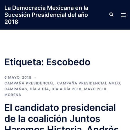
Saltar
La Democracia Mexicana en la
al
Sucesión Presidencial del año
Search
Tog
contenido
2018
men
Etiqueta:
Escobedo
6 MAYO, 2018
CAMPAÑA PRESIDENCIAL
,
CAMPAÑA PRESIDENCIAL AMLO
,
CAMPAÑAS
,
DÍA A DÍA
,
DÍA A DÍA 2018
,
MAYO 2018
,
MORENA
El candidato presidencial
de la coalición Juntos
Haremos Historia, Andrés