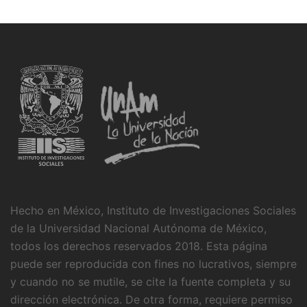
Hecho en México, Instituto de Investigaciones Sociales
de la Universidad Nacional Autónoma de México,
todos los derechos reservados 2018. Esta página
puede ser reproducida con fines no lucrativos, siempre
y cuando no se mutile, se cite la fuente completa y su
dirección electrónica. De otra forma, requiere permiso