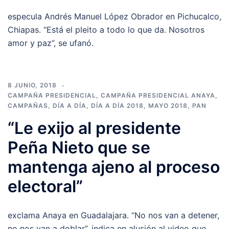
especula Andrés Manuel López Obrador en Pichucalco,
Chiapas. “Está el pleito a todo lo que da. Nosotros
amor y paz”, se ufanó.
8 JUNIO, 2018
CAMPAÑA PRESIDENCIAL
,
CAMPAÑA PRESIDENCIAL ANAYA
,
CAMPAÑAS
,
DÍA A DÍA
,
DÍA A DÍA 2018
,
MAYO 2018
,
PAN
“Le exijo al presidente
Peña Nieto que se
mantenga ajeno al proceso
electoral”
exclama Anaya en Guadalajara. “No nos van a detener,
no nos van a doblar”, indica en alusión al video que