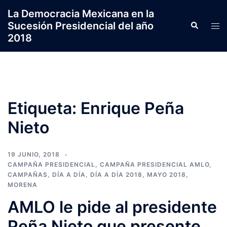
Saltar
La Democracia Mexicana en la
al
Sucesión Presidencial del año
Search
Tog
contenido
2018
men
Etiqueta:
Enrique Peña
Nieto
19 JUNIO, 2018
CAMPAÑA PRESIDENCIAL
,
CAMPAÑA PRESIDENCIAL AMLO
,
CAMPAÑAS
,
DÍA A DÍA
,
DÍA A DÍA 2018
,
MAYO 2018
,
MORENA
AMLO le pide al presidente
Peña Nieto que presente