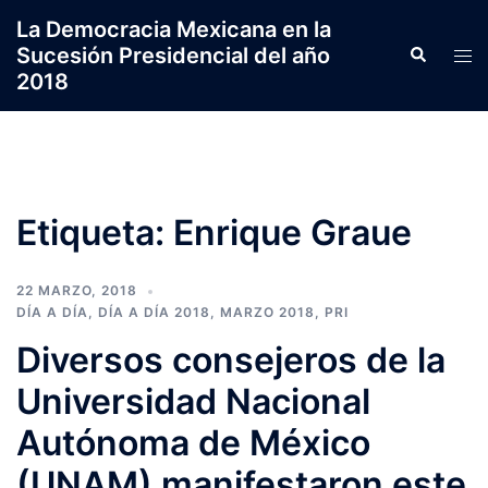
Saltar
La Democracia Mexicana en la
al
Sucesión Presidencial del año
Search
Tog
contenido
2018
men
Etiqueta:
Enrique Graue
22 MARZO, 2018
DÍA A DÍA
,
DÍA A DÍA 2018
,
MARZO 2018
,
PRI
Diversos consejeros de la
Universidad Nacional
Autónoma de México
(UNAM) manifestaron este