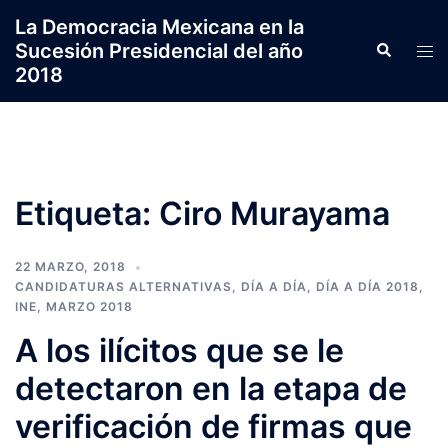
Saltar
La Democracia Mexicana en la
al
Sucesión Presidencial del año
Search
Tog
contenido
2018
men
Etiqueta:
Ciro Murayama
22 MARZO, 2018
CANDIDATURAS ALTERNATIVAS
,
DÍA A DÍA
,
DÍA A DÍA 2018
,
INE
,
MARZO 2018
A los ilícitos que se le
detectaron en la etapa de
verificación de firmas que