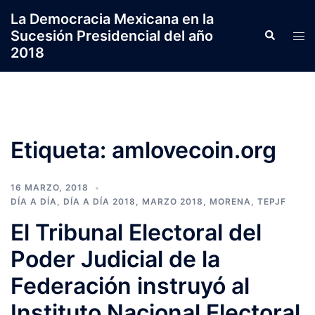
Saltar
La Democracia Mexicana en la
al
Sucesión Presidencial del año
Search
Tog
contenido
2018
men
Etiqueta:
amlovecoin.org
16 MARZO, 2018
DÍA A DÍA
,
DÍA A DÍA 2018
,
MARZO 2018
,
MORENA
,
TEPJF
El Tribunal Electoral del
Poder Judicial de la
Federación instruyó al
Instituto Nacional Electoral