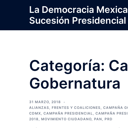
Saltar
La Democracia Mexica
al
Sucesión Presidencial
contenido
Categoría:
Ca
Gobernatura
31 MARZO, 2018
ALIANZAS, FRENTES Y COALICIONES
,
CAMPAÑA G
CDMX
,
CAMPAÑA PRESIDENCIAL
,
CAMPAÑA PRESI
2018
,
MOVIMIENTO CIUDADANO
,
PAN
,
PRD