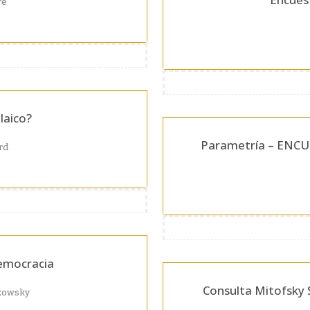
re
laico?
Parametría – ENCU
rd
democracia
Consulta Mitofsky 
kowsky