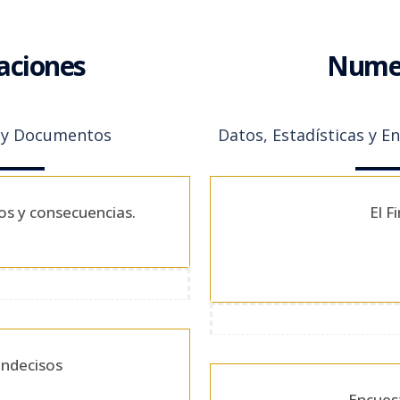
aciones
Numer
n y Documentos
Datos, Estadísticas y E
ios y consecuencias.
El F
indecisos
Encues